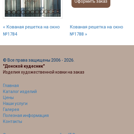
Оформить заказ
« Кованая решетка на окно
Кованая решетка на окно
№1784
№1788 »
© Все права защищены 2006 - 2026.
"Донской кудесник"
Изделия художественной ковки на заказ
Главная
Каталог изделий
Цены
Наши услуги
Галерея
Полезная информация
Контакты